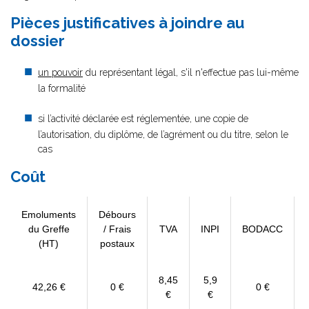
Pièces justificatives à joindre au
dossier
un pouvoir
du représentant légal, s'il n'effectue pas lui-même
la formalité
si l’activité déclarée est réglementée, une copie de
l’autorisation, du diplôme, de l’agrément ou du titre, selon le
cas
Coût
Emoluments
Débours
du Greffe
/ Frais
TVA
INPI
BODACC
(HT)
postaux
8,45
5,9
42,26 €
0 €
0 €
€
€