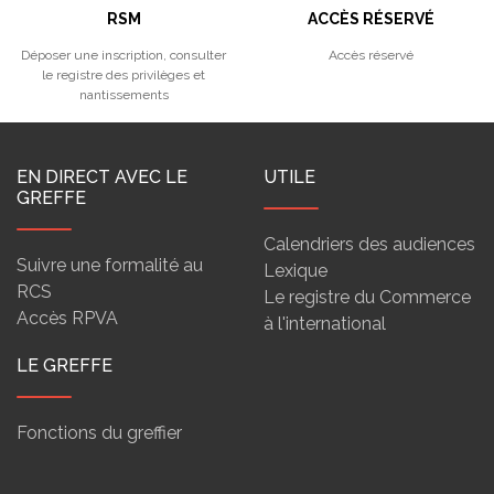
RSM
ACCÈS RÉSERVÉ
Déposer une inscription, consulter
Accès réservé
le registre des privilèges et
nantissements
EN DIRECT AVEC LE
UTILE
GREFFE
Calendriers des audiences
Suivre une formalité au
Lexique
RCS
Le registre du Commerce
Accès RPVA
à l'international
LE GREFFE
Fonctions du greffier