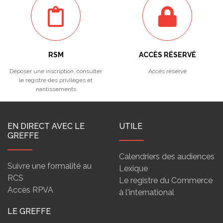
RSM
ACCÈS RÉSERVÉ
Déposer une inscription, consulter
Accès réservé
le registre des privilèges et
nantissements
EN DIRECT AVEC LE
UTILE
GREFFE
Calendriers des audiences
Suivre une formalité au
Lexique
RCS
Le registre du Commerce
Accès RPVA
à l'international
LE GREFFE