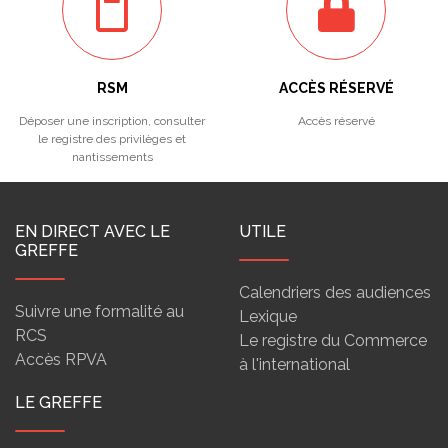
RSM
ACCÈS RÉSERVÉ
Déposer une inscription, consulter
Accès réservé
le registre des privilèges et
nantissements
EN DIRECT AVEC LE
UTILE
GREFFE
Calendriers des audiences
Suivre une formalité au
Lexique
RCS
Le registre du Commerce
Accès RPVA
à l'international
LE GREFFE