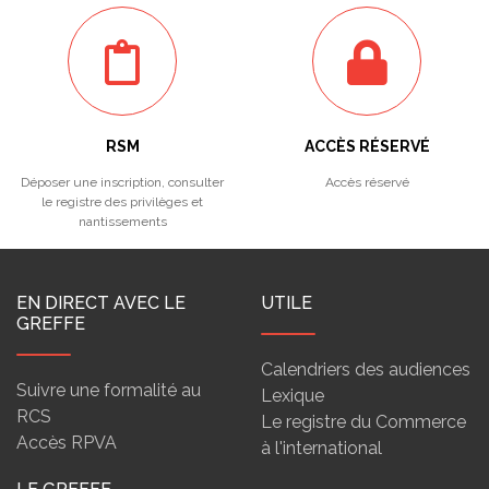
RSM
ACCÈS RÉSERVÉ
Déposer une inscription, consulter
Accès réservé
le registre des privilèges et
nantissements
EN DIRECT AVEC LE
UTILE
GREFFE
Calendriers des audiences
Suivre une formalité au
Lexique
RCS
Le registre du Commerce
Accès RPVA
à l'international