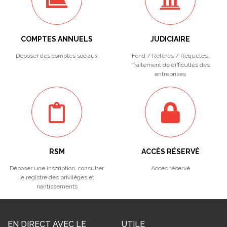
COMPTES ANNUELS
JUDICIAIRE
Déposer des comptes sociaux
Fond / Référés / Requêtes.
Traitement de difficultés des
entreprises
RSM
ACCÈS RÉSERVÉ
Déposer une inscription, consulter
Accès réservé
le registre des privilèges et
nantissements
EN DIRECT AVEC LE
UTILE