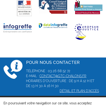
POUR NOUS CONTACTER
TÉLÉPHONE : 03 26 68 52 72
E-MAIL :
CONTACT@GTC-CHALONS.FR
HORAIRES D'OUVERTURE : DE 9 H À 12 H ET
DE 13 H 30 À 16 H 30
DÉTAIL ET PLAN D'ACCÈS
En poursuivant votre navigation sur ce site, vous acceptez
© 2026, Greffe du tribunal de commerce de Châlons-en-