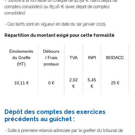
- Joindre à la formalité un chèque de 42,58 € (sans dépôt de
comptes consolidés) ou 85.16 € (avec dépôt de comptes
consolidés)
- Ces tarifs sont en vigueur en date du 1er janvier 2025
Répartition du montant exigé pour cette formalité
Emoluments
Débours
du Greffe
/ Frais
TVA
INPI
BODACC
(HT)
postaux
2,02
5,45
10,11 €
0 €
25 €
€
€
Dépôt des comptes des exercices
précédents au guichet :
- Suite à première relance adressée par le greffier du tribunal de