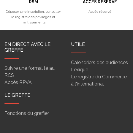
RSM
ACCÈS RÉSERVÉ
Déposer une inscription, consulter
Accès réservé
le registre des privilèges et
nantissements
EN DIRECT AVEC LE
UTILE
GREFFE
Calendriers des audiences
Suivre une formalité au
Lexique
RCS
Le registre du Commerce
Accès RPVA
à l'international
LE GREFFE
Fonctions du greffier