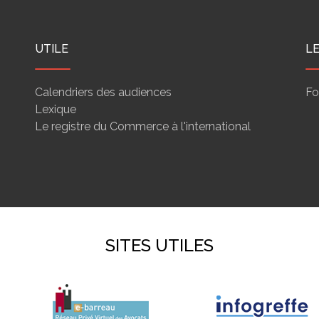
UTILE
L
Calendriers des audiences
Fo
Lexique
Le registre du Commerce à l'international
SITES UTILES