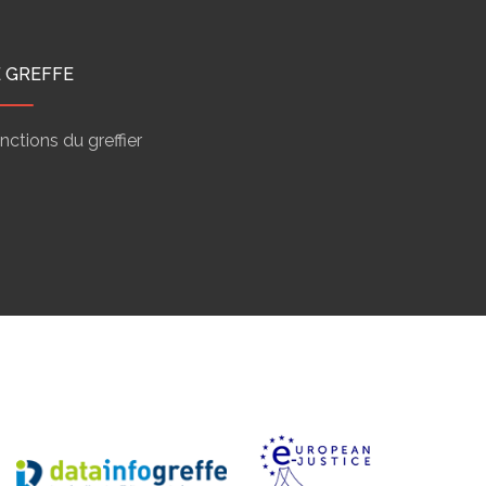
E GREFFE
nctions du greffier