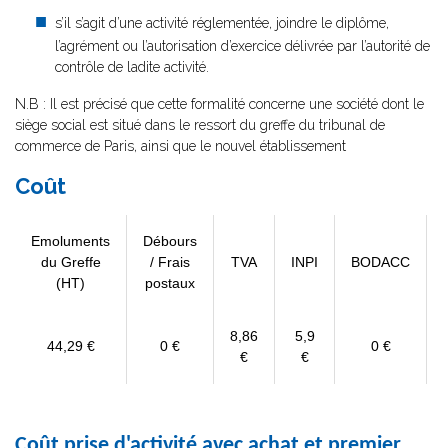
s’il s’agit d’une activité réglementée, joindre le diplôme,
l’agrément ou l’autorisation d’exercice délivrée par l’autorité de
contrôle de ladite activité.
N.B : Il est précisé que cette formalité concerne une société dont le
siège social est situé dans le ressort du greffe du tribunal de
commerce de Paris, ainsi que le nouvel établissement
Coût
Emoluments
Débours
du Greffe
/ Frais
TVA
INPI
BODACC
(HT)
postaux
8,86
5,9
44,29 €
0 €
0 €
€
€
Coût prise d'activité avec achat et premier