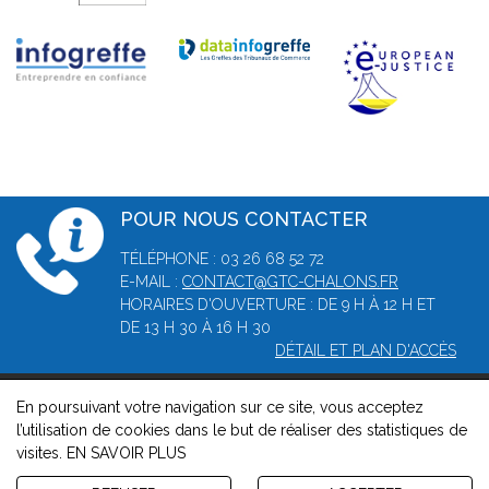
POUR NOUS CONTACTER
TÉLÉPHONE : 03 26 68 52 72
E-MAIL :
CONTACT@GTC-CHALONS.FR
HORAIRES D'OUVERTURE : DE 9 H À 12 H ET
DE 13 H 30 À 16 H 30
DÉTAIL ET PLAN D'ACCÈS
En poursuivant votre navigation sur ce site, vous acceptez
© 2026, Greffe du tribunal de commerce de Châlons-en-
l’utilisation de cookies dans le but de réaliser des statistiques de
Champagne -
Mentions légales
-
Contact
-
Gestion des cookies
visites.
EN SAVOIR PLUS
-
Politique de confidentialité et de cookies
Version : 1.8.1