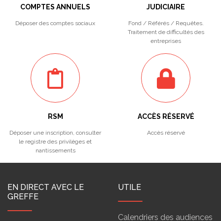
COMPTES ANNUELS
JUDICIAIRE
Déposer des comptes sociaux
Fond / Référés / Requêtes.
Traitement de difficultés des
entreprises
RSM
ACCÈS RÉSERVÉ
Déposer une inscription, consulter
Accès réservé
le registre des privilèges et
nantissements
EN DIRECT AVEC LE
UTILE
GREFFE
Calendriers des audiences