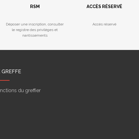
RSM
ACCÈS RÉSERVÉ
Déposer une inscription, consulter
Accès réservé
le registre des privilèges et
nantissements
E GREFFE
nctions du greffier