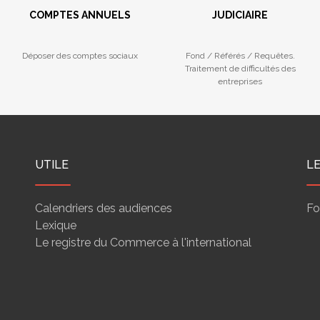
COMPTES ANNUELS
JUDICIAIRE
Déposer des comptes sociaux
Fond / Référés / Requêtes.
Traitement de difficultés des
entreprises
UTILE
L
Calendriers des audiences
Fo
Lexique
Le registre du Commerce à l'international