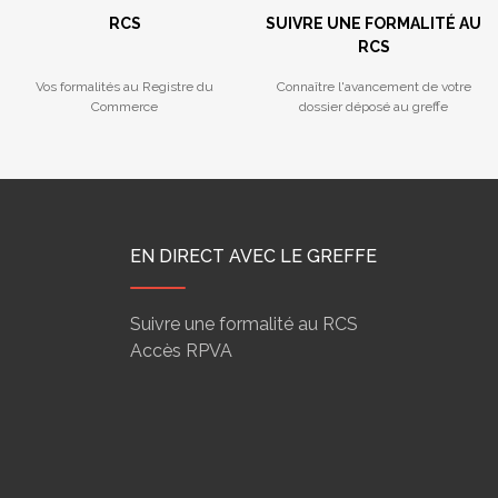
RCS
SUIVRE UNE FORMALITÉ AU
RCS
Vos formalités au Registre du
Connaître l'avancement de votre
Commerce
dossier déposé au greffe
EN DIRECT AVEC LE GREFFE
Suivre une formalité au RCS
Accès RPVA