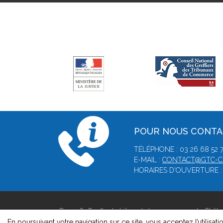
POUR NOUS CONT
TÉLÉPHONE : 03 26 68 52 
E-MAIL :
CONTACT@GTC-C
HORAIRES D'OUVERTURE : D
© 2026, Greffe du tribunal de commerce de Châ
Version : 1.8.1
En poursuivant votre navigation sur ce site, vous acceptez l’utilisati