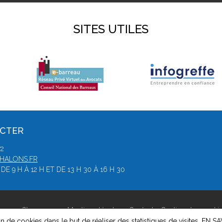
SITES UTILES
ACTER
72
HALONS.FR
E 9 H À 12 H ET DE 13 H 30 À 16 H 30
lons-en-Champagne -
Mentions légales
-
Contact
-
Gestion des cooki
on de cookies dans le but de réaliser des statistiques de visites.
EN SA