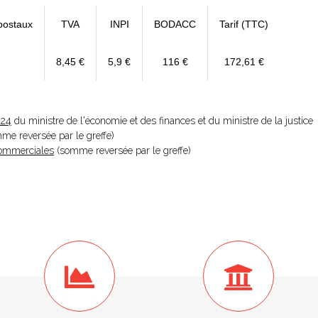
postaux
TVA
INPI
BODACC
Tarif (TTC)
8,45 €
5,9 €
116 €
172,61 €
024
du ministre de l'économie et des finances et du ministre de la justice
omme reversée par le greffe)
 Commerciales
(somme reversée par le greffe)