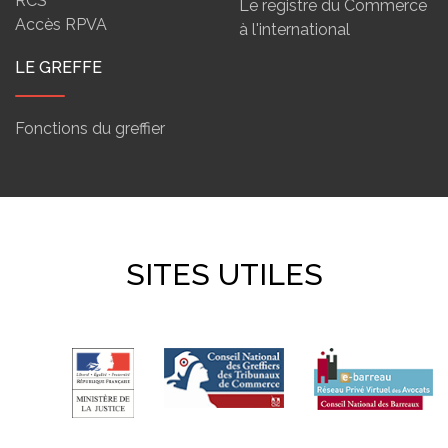
RCS
Le registre du Commerce
Accès RPVA
à l'international
LE GREFFE
Fonctions du greffier
SITES UTILES