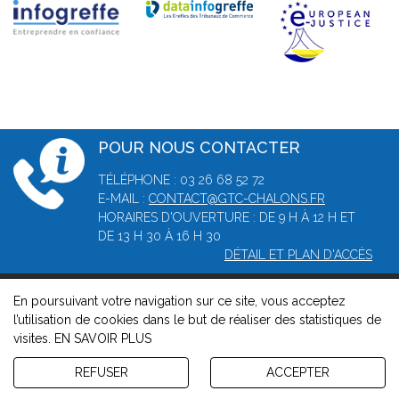
POUR NOUS CONTACTER
TÉLÉPHONE : 03 26 68 52 72
E-MAIL :
CONTACT@GTC-CHALONS.FR
HORAIRES D'OUVERTURE : DE 9 H À 12 H ET
DE 13 H 30 À 16 H 30
DÉTAIL ET PLAN D'ACCÈS
En poursuivant votre navigation sur ce site, vous acceptez
© 2026, Greffe du tribunal de commerce de Châlons-en-
l’utilisation de cookies dans le but de réaliser des statistiques de
Champagne -
Mentions légales
-
Contact
-
Gestion des cookies
visites.
EN SAVOIR PLUS
-
Politique de confidentialité et de cookies
Version : 1.8.1
REFUSER
ACCEPTER