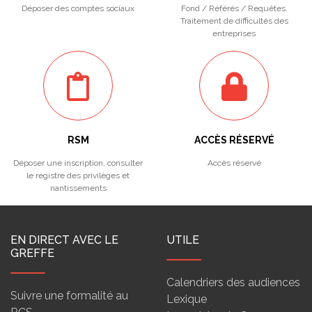
Déposer des comptes sociaux
Fond / Référés / Requêtes.
Traitement de difficultés des
entreprises
RSM
ACCÈS RÉSERVÉ
Déposer une inscription, consulter
Accès réservé
le registre des privilèges et
nantissements
EN DIRECT AVEC LE
UTILE
GREFFE
Calendriers des audiences
Suivre une formalité au
Lexique