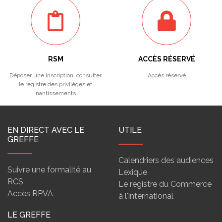
RSM
ACCÈS RÉSERVÉ
Déposer une inscription, consulter
Accès réservé
le registre des privilèges et
nantissements
EN DIRECT AVEC LE
UTILE
GREFFE
Calendriers des audiences
Suivre une formalité au
Lexique
RCS
Le registre du Commerce
Accès RPVA
à l'international
LE GREFFE