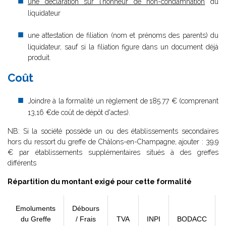
une déclaration sur l’honneur de non-condamnation
du
liquidateur
une attestation de filiation (nom et prénoms des parents) du
liquidateur, sauf si la filiation figure dans un document déjà
produit.
Coût
Joindre à la formalité un règlement de
185.77 € (comprenant
13,16 €de coût de dépôt d'actes).
NB: Si la société possède un ou des établissements secondaires
hors du ressort du greffe de Châlons-en-Champagne, ajouter : 39,9
€ par établissements supplémentaires situés à des greffes
différents
Répartition du montant exigé pour cette formalité
Emoluments
Débours
du Greffe
/ Frais
TVA
INPI
BODACC