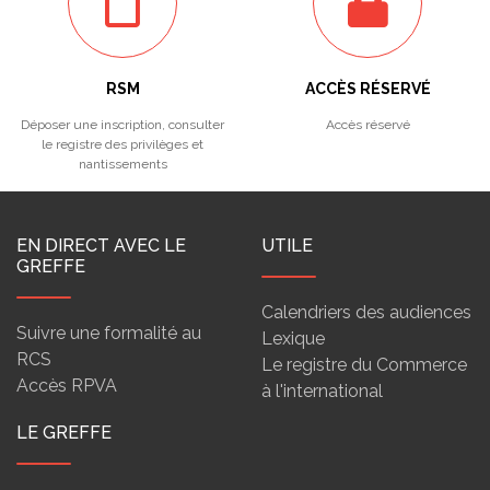
RSM
ACCÈS RÉSERVÉ
Déposer une inscription, consulter
Accès réservé
le registre des privilèges et
nantissements
EN DIRECT AVEC LE
UTILE
GREFFE
Calendriers des audiences
Suivre une formalité au
Lexique
RCS
Le registre du Commerce
Accès RPVA
à l'international
LE GREFFE