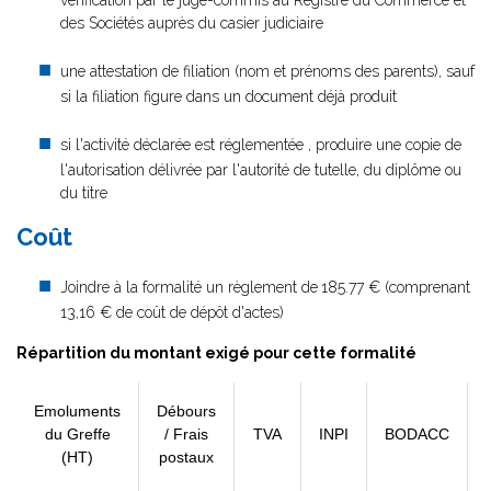
vérification par le juge-commis au Registre du Commerce et
des Sociétés auprès du casier judiciaire
une attestation de filiation (nom et prénoms des parents), sauf
si la filiation figure dans un document déjà produit
si l'activité déclarée est réglementée , produire une copie de
l'autorisation délivrée par l'autorité de tutelle, du diplôme ou
du titre
Coût
Joindre à la formalité un règlement de
185.77 € (comprenant
13,16 € de coût de dépôt d'actes)
Répartition du montant exigé pour cette formalité
Emoluments
Débours
du Greffe
/ Frais
TVA
INPI
BODACC
(HT)
postaux