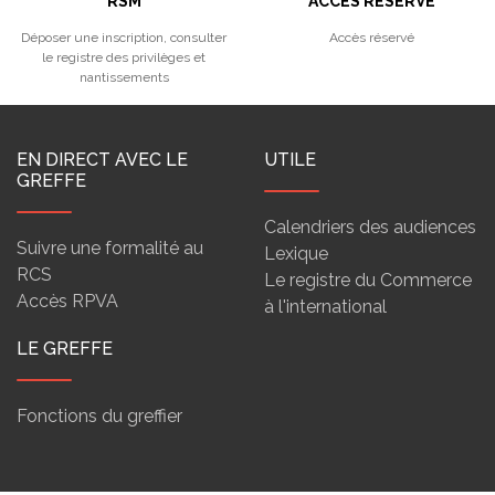
RSM
ACCÈS RÉSERVÉ
Déposer une inscription, consulter
Accès réservé
le registre des privilèges et
nantissements
EN DIRECT AVEC LE
UTILE
GREFFE
Calendriers des audiences
Suivre une formalité au
Lexique
RCS
Le registre du Commerce
Accès RPVA
à l'international
LE GREFFE
Fonctions du greffier