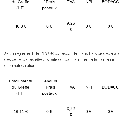
du Greffe
/ Frais
TVA
INPI
BODACC
(HT)
postaux
9,26
46,3 €
0 €
0 €
0 €
€
2- un règlement de 19,33 € correspondant aux frais de déclaration
des bénéficiaires effectifs faite concomitamment à la formalité
d’immatriculation
Emoluments
Débours
du Greffe
/ Frais
TVA
INPI
BODACC
(HT)
postaux
3,22
16,11 €
0 €
0 €
0 €
€