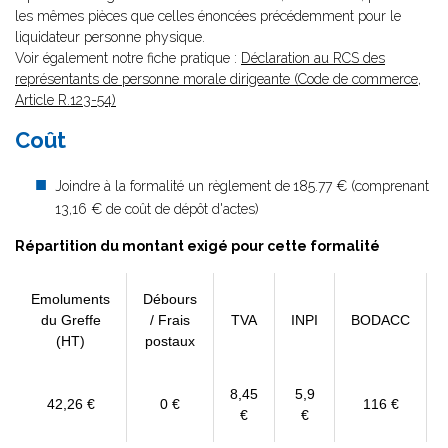
les mêmes pièces que celles énoncées précédemment pour le
liquidateur personne physique.
Voir également notre fiche pratique :
Déclaration au RCS des
représentants de personne morale dirigeante (Code de commerce,
Article R.123-54)
Coût
Joindre à la formalité un règlement de
185.77 € (comprenant
13,16 € de coût de dépôt d'actes)
Répartition du montant exigé pour cette formalité
Emoluments
Débours
du Greffe
/ Frais
TVA
INPI
BODACC
(HT)
postaux
8,45
5,9
42,26 €
0 €
116 €
€
€