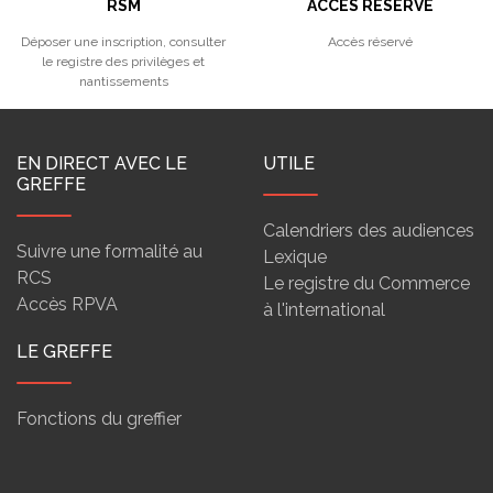
RSM
ACCÈS RÉSERVÉ
Déposer une inscription, consulter
Accès réservé
le registre des privilèges et
nantissements
EN DIRECT AVEC LE
UTILE
GREFFE
Calendriers des audiences
Suivre une formalité au
Lexique
RCS
Le registre du Commerce
Accès RPVA
à l'international
LE GREFFE
Fonctions du greffier