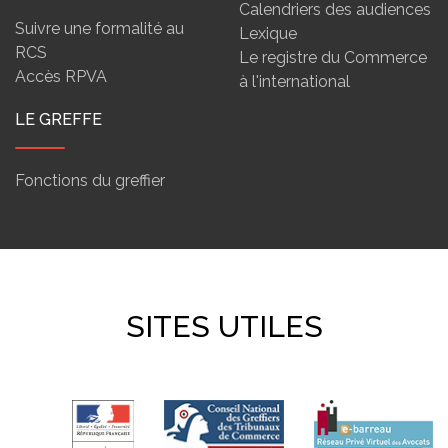
Calendriers des audiences
Suivre une formalité au
Lexique
RCS
Le registre du Commerce
Accès RPVA
à l'international
LE GREFFE
Fonctions du greffier
SITES UTILES