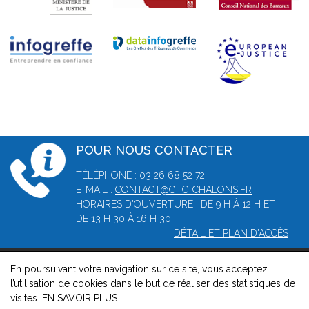
POUR NOUS CONTACTER
TÉLÉPHONE : 03 26 68 52 72
E-MAIL :
CONTACT@GTC-CHALONS.FR
HORAIRES D'OUVERTURE : DE 9 H À 12 H ET
DE 13 H 30 À 16 H 30
DÉTAIL ET PLAN D'ACCÈS
En poursuivant votre navigation sur ce site, vous acceptez
© 2026, Greffe du tribunal de commerce de Châlons-en-
l’utilisation de cookies dans le but de réaliser des statistiques de
Champagne -
Mentions légales
-
Contact
-
Gestion des cookies
visites.
EN SAVOIR PLUS
-
Politique de confidentialité et de cookies