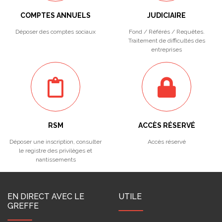
COMPTES ANNUELS
JUDICIAIRE
Déposer des comptes sociaux
Fond / Référés / Requêtes.
Traitement de difficultés des
entreprises
RSM
ACCÈS RÉSERVÉ
Déposer une inscription, consulter
Accès réservé
le registre des privilèges et
nantissements
EN DIRECT AVEC LE
UTILE
GREFFE