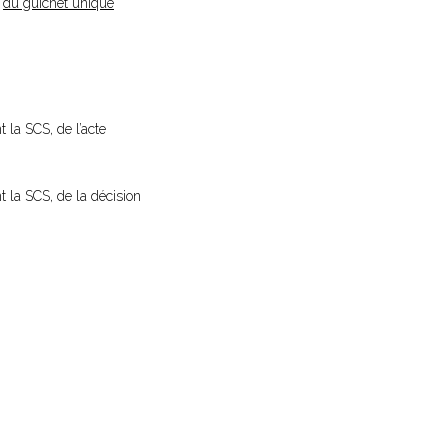
e
du guichet unique
 la SCS, de l’acte
t la SCS, de la décision