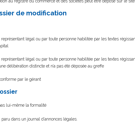
tion au registre du commerce et des sociétés peut être déposé sur le sit
ssier de modification
 représentant légal ou par toute personne habilitée par les textes régissant
pital
 représentant légal ou par toute personne habilitée par les textes régissan
d’une délibération distincte et n’a pas été déposée au greffe
 conforme par le gérant
dossier
 pas lui-même la formalité
on paru dans un journal d’annonces légales.