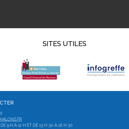
SITES UTILES
ACTER
72
HALONS.FR
E 9 H À 12 H ET DE 13 H 30 À 16 H 30