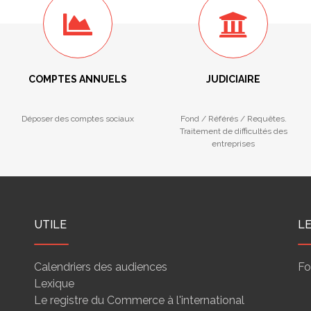
COMPTES ANNUELS
JUDICIAIRE
Déposer des comptes sociaux
Fond / Référés / Requêtes.
Traitement de difficultés des
entreprises
UTILE
L
Calendriers des audiences
Fo
Lexique
Le registre du Commerce à l'international