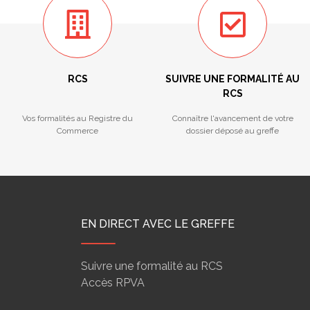
RCS
SUIVRE UNE FORMALITÉ AU
RCS
Vos formalités au Registre du
Connaître l'avancement de votre
Commerce
dossier déposé au greffe
EN DIRECT AVEC LE GREFFE
Suivre une formalité au RCS
Accès RPVA