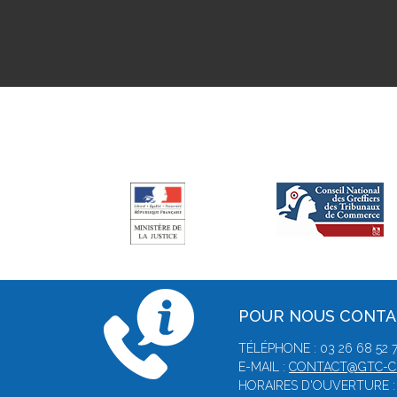
POUR NOUS CONT
TÉLÉPHONE : 03 26 68 52 
E-MAIL :
CONTACT@GTC-C
HORAIRES D'OUVERTURE : D