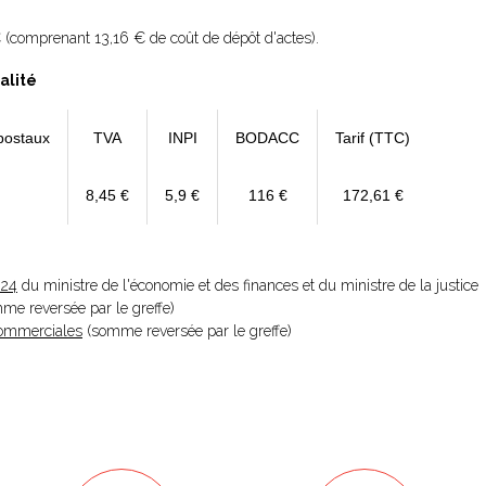
 (comprenant 13,16 € de coût de dépôt d'actes).
alité
postaux
TVA
INPI
BODACC
Tarif (TTC)
8,45 €
5,9 €
116 €
172,61 €
024
du ministre de l'économie et des finances et du ministre de la justice
omme reversée par le greffe)
 Commerciales
(somme reversée par le greffe)