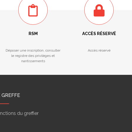
RSM
ACCÈS RÉSERVÉ
Déposer une inscription, consulter
Accès réservé
le registre des privilèges et
nantissements
E GREFFE
nctions du greffier