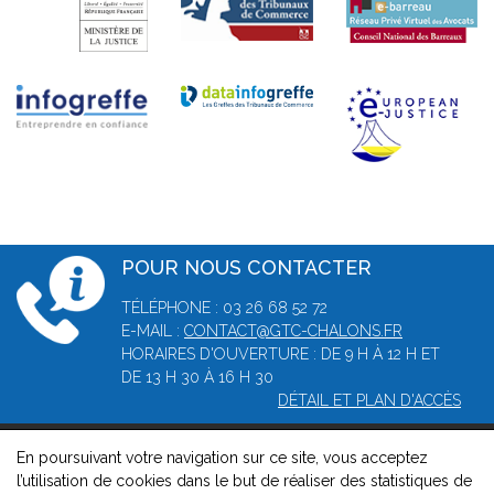
POUR NOUS CONTACTER
TÉLÉPHONE : 03 26 68 52 72
E-MAIL :
CONTACT@GTC-CHALONS.FR
HORAIRES D'OUVERTURE : DE 9 H À 12 H ET
DE 13 H 30 À 16 H 30
DÉTAIL ET PLAN D'ACCÈS
En poursuivant votre navigation sur ce site, vous acceptez
© 2026, Greffe du tribunal de commerce de Châlons-en-
l’utilisation de cookies dans le but de réaliser des statistiques de
Champagne -
Mentions légales
-
Contact
-
Gestion des cookies