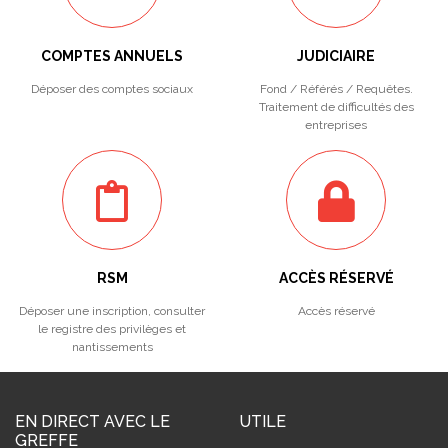
COMPTES ANNUELS
JUDICIAIRE
Déposer des comptes sociaux
Fond / Référés / Requêtes.
Traitement de difficultés des
entreprises
RSM
ACCÈS RÉSERVÉ
Déposer une inscription, consulter
Accès réservé
le registre des privilèges et
nantissements
EN DIRECT AVEC LE
UTILE
GREFFE