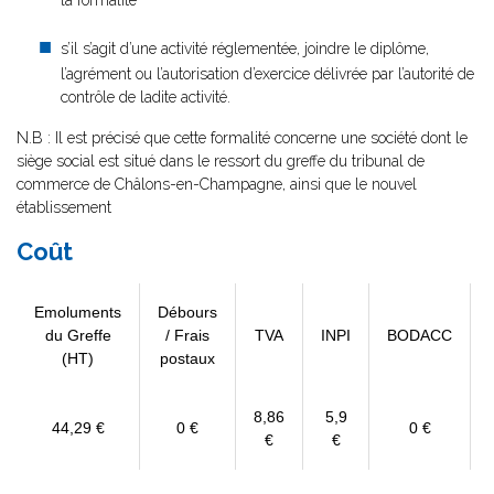
la formalité
s’il s’agit d’une activité réglementée, joindre le diplôme,
l’agrément ou l’autorisation d’exercice délivrée par l’autorité de
contrôle de ladite activité.
N.B : Il est précisé que cette formalité concerne une société dont le
siège social est situé dans le ressort du greffe du tribunal de
commerce de Châlons-en-Champagne, ainsi que le nouvel
établissement
Coût
Emoluments
Débours
du Greffe
/ Frais
TVA
INPI
BODACC
(HT)
postaux
8,86
5,9
44,29 €
0 €
0 €
€
€